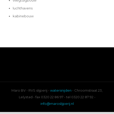
vliegtuigbouw
luchthavens
kabinebouw
Maro BV - RVS slijperij -
watersnijden
- Chroomstraat 23,
Lelystad - fax 0320 22 86 97 - tel 0320 22 87 92 -
info@maroslijperij.nl