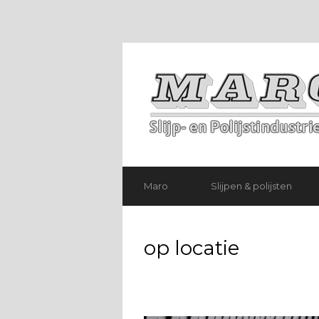
Maro
Slijpen & polijsten
op locatie